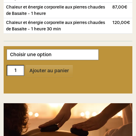
Chaleur et énergie corporelle aux pierres chaudes
87,00
€
de Basalte - 1 heure
Chaleur et énergie corporelle aux pierres chaudes
120,00
€
de Basalte - 1 heure 30 min
quantité
Ajouter au panier
de
Chaleur
et
énergie
corporelle
aux
pierres
chaudes
de