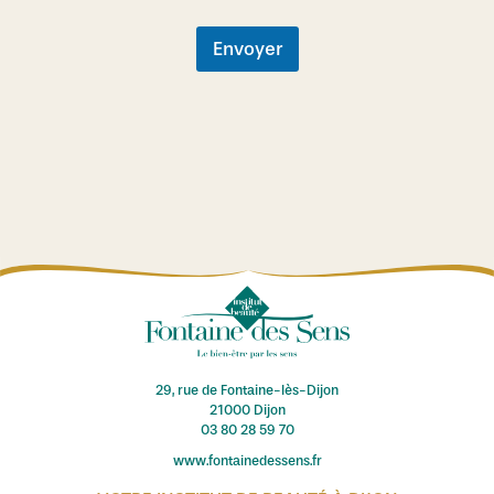
r
e
Envoyer
29, rue de Fontaine-lès-Dijon
21000 Dijon
03 80 28 59 70
www.fontainedessens.fr