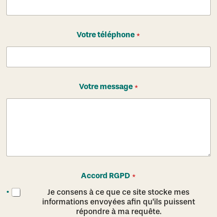
Votre téléphone
*
t
Votre message
*
é
l
é
p
h
o
n
e
n
o
Accord RGPD
*
m
V
Je consens à ce que ce site stocke mes
o
informations envoyées afin qu’ils puissent
t
répondre à ma requête.