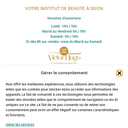
VOTRE INSTITUT DE BEAUTÉ À DIJON
Horaires d'ouverture
Lundi : 14h / 19h
Mardi au Vendredi 9h / 19h
Samedi : 9h / 14h
Et dès 8h sur rendez-vous du Mardi au Samedi
Gérer le consentement
© 2026 Fontaine des Sens / Centre de Beauté Victor Hugo. Tous
droits réservés.
Pour offrir les meilleures expériences, nous utilisons des technologies
Création de site internet à Dijon : Pagin'Up
telles que les cookies pour stocker et/ou accéder aux informations des
appareils. Le fait de consentir à ces technologies nous permettra de
Mentions légales
-
Conditions de vente
-
Politique de
traiter des données telles que le comportement de navigation ou les ID
confidentialité
uniques sur ce site. Le fait de ne pas consentir ou de retirer son
consentement peut avoir un effet négatif sur certaines caractéristiques
et fonctions.
L'institut de Beauté Fontaine des Sens à Dijon est spécialisé en
Gérer les services