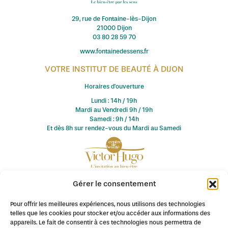
29, rue de Fontaine-lès-Dijon
21000 Dijon
03 80 28 59 70
www.fontainedessens.fr
VOTRE INSTITUT DE BEAUTÉ À DIJON
Horaires d'ouverture
Lundi : 14h / 19h
Mardi au Vendredi 9h / 19h
Samedi : 9h / 14h
Et dès 8h sur rendez-vous du Mardi au Samedi
Gérer le consentement
© 2026 Fontaine des Sens / Centre de Beauté Victor Hugo. Tous
droits réservés.
Pour offrir les meilleures expériences, nous utilisons des technologies
Création de site internet à Dijon : Pagin'Up
telles que les cookies pour stocker et/ou accéder aux informations des
appareils. Le fait de consentir à ces technologies nous permettra de