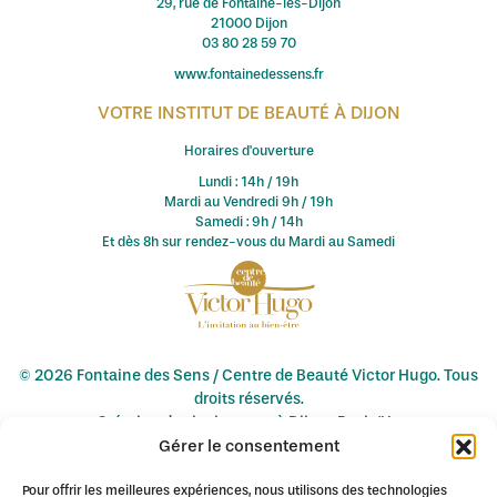
29, rue de Fontaine-lès-Dijon
21000 Dijon
03 80 28 59 70
www.fontainedessens.fr
VOTRE INSTITUT DE BEAUTÉ À DIJON
Horaires d'ouverture
Lundi : 14h / 19h
Mardi au Vendredi 9h / 19h
Samedi : 9h / 14h
Et dès 8h sur rendez-vous du Mardi au Samedi
© 2026 Fontaine des Sens / Centre de Beauté Victor Hugo. Tous
droits réservés.
Création de site internet à Dijon : Pagin'Up
Gérer le consentement
Mentions légales
-
Conditions de vente
-
Politique de
confidentialité
Pour offrir les meilleures expériences, nous utilisons des technologies