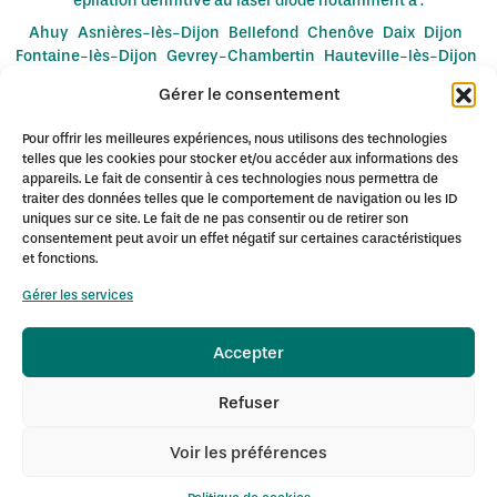
épilation définitive au laser diode notamment à :
Ahuy
Asnières-lès-Dijon
Bellefond
Chenôve
Daix
Dijon
Fontaine-lès-Dijon
Gevrey-Chambertin
Hauteville-lès-Dijon
Longvic
Marsannay-la-Côte
Messigny-et-Vantoux
Mirebeau
Gérer le consentement
Neuilly-lès-Dijon
Nuits-Saint-Georges
Plombières-lès-Dijon
Quetigny
Ruffey-lès-Echirey
Sennecey-lès-Dijon
Talant
Pour offrir les meilleures expériences, nous utilisons des technologies
Varois-et-Chaignot
telles que les cookies pour stocker et/ou accéder aux informations des
appareils. Le fait de consentir à ces technologies nous permettra de
traiter des données telles que le comportement de navigation ou les ID
uniques sur ce site. Le fait de ne pas consentir ou de retirer son
consentement peut avoir un effet négatif sur certaines caractéristiques
et fonctions.
Gérer les services
Accepter
Refuser
Voir les préférences