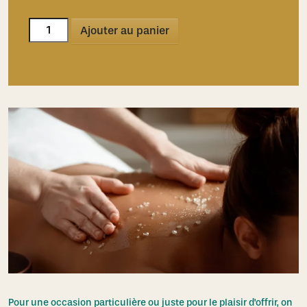
quantité
Ajouter au panier
de
Nettoyage
détoxifiant
du
dos
Pour une occasion particulière ou juste pour le plaisir d'offrir, on