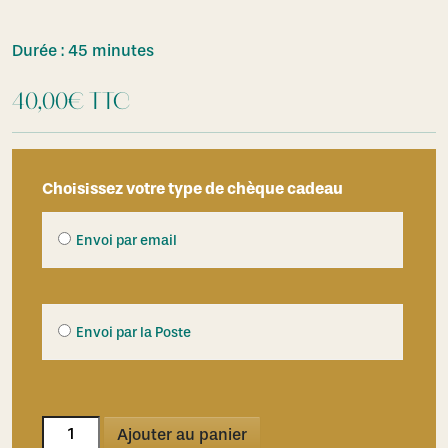
Durée : 45 minutes
40,00
€
TTC
Choisissez votre type de chèque cadeau
Envoi par email
Envoi par la Poste
quantité
Ajouter au panier