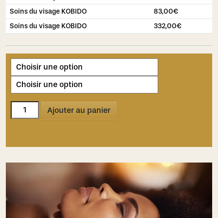
Soins du visage KOBIDO
83,00
€
Soins du visage KOBIDO
332,00
€
quantité
Ajouter au panier
de
Soins
du
visage
KOBIDO