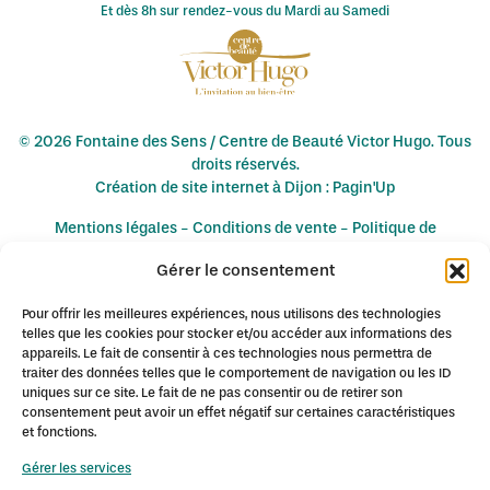
Et dès 8h sur rendez-vous du Mardi au Samedi
© 2026 Fontaine des Sens / Centre de Beauté Victor Hugo. Tous
droits réservés.
Création de site internet à Dijon : Pagin'Up
Mentions légales
-
Conditions de vente
-
Politique de
confidentialité
Gérer le consentement
Pour offrir les meilleures expériences, nous utilisons des technologies
L'institut de Beauté Fontaine des Sens à Dijon est spécialisé en
telles que les cookies pour stocker et/ou accéder aux informations des
épilation définitive au laser diode notamment à :
appareils. Le fait de consentir à ces technologies nous permettra de
traiter des données telles que le comportement de navigation ou les ID
Ahuy
Asnières-lès-Dijon
Bellefond
Chenôve
Daix
Dijon
uniques sur ce site. Le fait de ne pas consentir ou de retirer son
Fontaine-lès-Dijon
Gevrey-Chambertin
Hauteville-lès-Dijon
consentement peut avoir un effet négatif sur certaines caractéristiques
Longvic
Marsannay-la-Côte
Messigny-et-Vantoux
Mirebeau
et fonctions.
Neuilly-lès-Dijon
Nuits-Saint-Georges
Plombières-lès-Dijon
Quetigny
Ruffey-lès-Echirey
Sennecey-lès-Dijon
Talant
Gérer les services
Varois-et-Chaignot