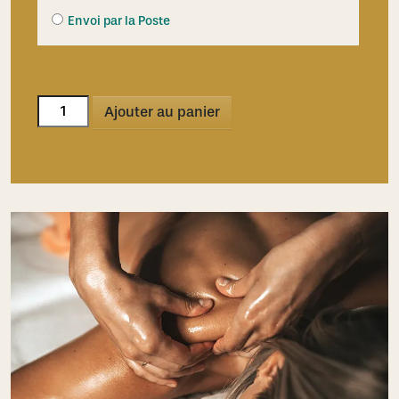
Envoi par la Poste
quantité
Ajouter au panier
de
Détente
absolue