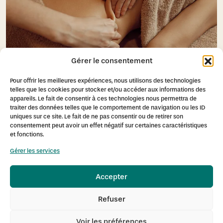
Gérer le consentement
Pour offrir les meilleures expériences, nous utilisons des technologies
MODELAGE CORPOREL GOURMAND BAÏJA
telles que les cookies pour stocker et/ou accéder aux informations des
A partir de
50,00
€
TTC
appareils. Le fait de consentir à ces technologies nous permettra de
traiter des données telles que le comportement de navigation ou les ID
En savoir plus
uniques sur ce site. Le fait de ne pas consentir ou de retirer son
consentement peut avoir un effet négatif sur certaines caractéristiques
et fonctions.
Gérer les services
Accepter
Refuser
29, rue de Fontaine-lès-Dijon
Voir les préférences